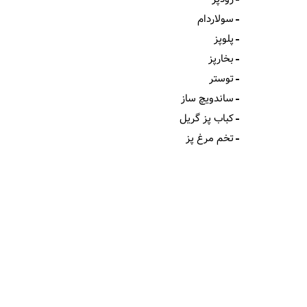
سولاردام
پلوپز
بخارپز
توستر
ساندویچ ساز
کباب پز گریل
تخم مرغ پز