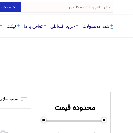
جستجو
همه محصولات
خرید اقساطی
تماس با ما
تیکت
مرتب سازی:
محدوده قیمت
83765100
1335100