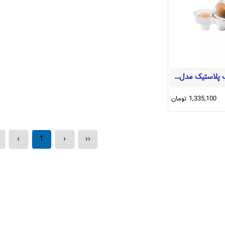
تخم مرغ پز درب پلاستيک مدل Egg Morning-پارس خزر
1,335,100 تومان
›
1
‹
‹‹