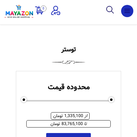
عضویت
0
ورود به
سایت
توستر
محدوده قیمت
83765100
1335100
از
1,335,100 تومان
تا
83,765,100 تومان