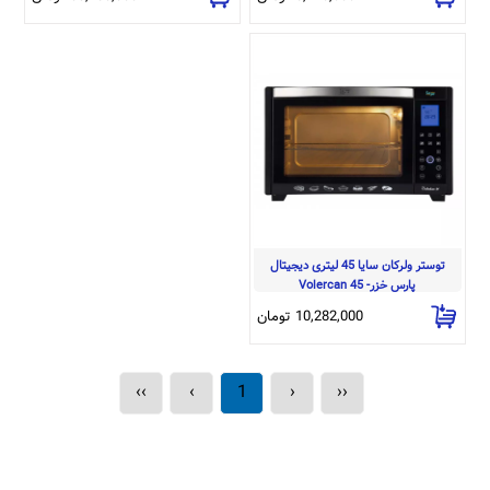
 توستر ولرکان سایا 45 لیتری دیجیتال 
پارس خزر- Volercan 45
10,282,000 تومان
››
›
1
‹
‹‹