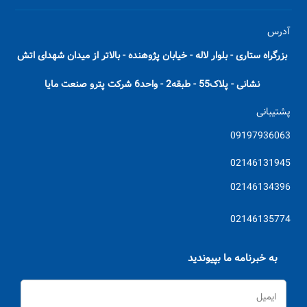
آدرس
بزرگراه ستاری - بلوار لاله - خیابان پژوهنده - بالاتر از میدان شهدای اتش
نشانی - پلاک55 - طبقه2 - واحد6 شرکت پترو صنعت مایا
پشتیبانی
09197936063
02146131945
02146134396
02146135774
به خبرنامه ما بپیوندید