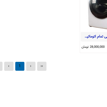
ماشین لباسشویی تمام اتوماتیک تانستن پلاس سفید8.5 کیلوگرمی مدل+ WM-8514پارس خزر
28,000,000 تومان
›
1
‹
‹‹